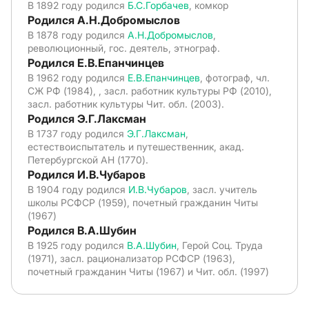
В 1892 году родился
Б.С.Горбачев
, комкор
Родился А.Н.Добромыслов
В 1878 году родился
А.Н.Добромыслов
,
революционный, гос. деятель, этнограф.
Родился Е.В.Епанчинцев
В 1962 году родился
Е.В.Епанчинцев
, фотограф, чл.
СЖ РФ (1984), , засл. работник культуры РФ (2010),
засл. работник культуры Чит. обл. (2003).
Родился Э.Г.Лаксман
В 1737 году родился
Э.Г.Лаксман
,
естествоиспытатель и путешественник, акад.
Петербургской АН (1770).
Родился И.В.Чубаров
В 1904 году родился
И.В.Чубаров
, засл. учитель
школы РСФСР (1959), почетный гражданин Читы
(1967)
Родился В.А.Шубин
В 1925 году родился
В.А.Шубин
, Герой Соц. Труда
(1971), засл. рационализатор РСФСР (1963),
почетный гражданин Читы (1967) и Чит. обл. (1997)