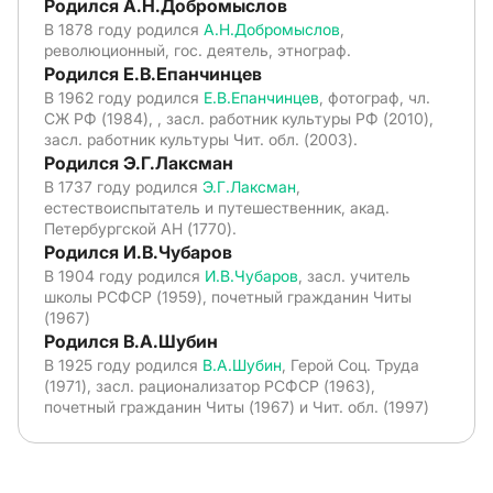
Родился А.Н.Добромыслов
В 1878 году родился
А.Н.Добромыслов
,
революционный, гос. деятель, этнограф.
Родился Е.В.Епанчинцев
В 1962 году родился
Е.В.Епанчинцев
, фотограф, чл.
СЖ РФ (1984), , засл. работник культуры РФ (2010),
засл. работник культуры Чит. обл. (2003).
Родился Э.Г.Лаксман
В 1737 году родился
Э.Г.Лаксман
,
естествоиспытатель и путешественник, акад.
Петербургской АН (1770).
Родился И.В.Чубаров
В 1904 году родился
И.В.Чубаров
, засл. учитель
школы РСФСР (1959), почетный гражданин Читы
(1967)
Родился В.А.Шубин
В 1925 году родился
В.А.Шубин
, Герой Соц. Труда
(1971), засл. рационализатор РСФСР (1963),
почетный гражданин Читы (1967) и Чит. обл. (1997)