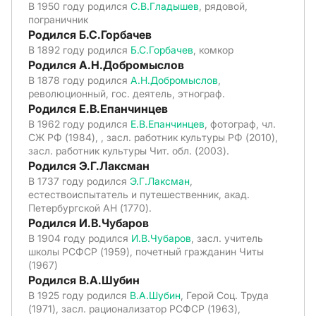
В 1950 году родился
С.В.Гладышев
, рядовой,
пограничник
Родился Б.С.Горбачев
В 1892 году родился
Б.С.Горбачев
, комкор
Родился А.Н.Добромыслов
В 1878 году родился
А.Н.Добромыслов
,
революционный, гос. деятель, этнограф.
Родился Е.В.Епанчинцев
В 1962 году родился
Е.В.Епанчинцев
, фотограф, чл.
СЖ РФ (1984), , засл. работник культуры РФ (2010),
засл. работник культуры Чит. обл. (2003).
Родился Э.Г.Лаксман
В 1737 году родился
Э.Г.Лаксман
,
естествоиспытатель и путешественник, акад.
Петербургской АН (1770).
Родился И.В.Чубаров
В 1904 году родился
И.В.Чубаров
, засл. учитель
школы РСФСР (1959), почетный гражданин Читы
(1967)
Родился В.А.Шубин
В 1925 году родился
В.А.Шубин
, Герой Соц. Труда
(1971), засл. рационализатор РСФСР (1963),