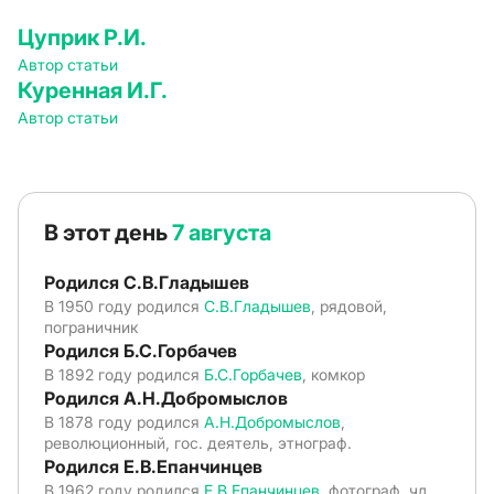
Цуприк Р.И.
Автор статьи
Куренная И.Г.
Автор статьи
В этот день
7 августа
Родился С.В.Гладышев
В 1950 году родился
С.В.Гладышев
, рядовой,
пограничник
Родился Б.С.Горбачев
В 1892 году родился
Б.С.Горбачев
, комкор
Родился А.Н.Добромыслов
В 1878 году родился
А.Н.Добромыслов
,
революционный, гос. деятель, этнограф.
Родился Е.В.Епанчинцев
В 1962 году родился
Е.В.Епанчинцев
, фотограф, чл.