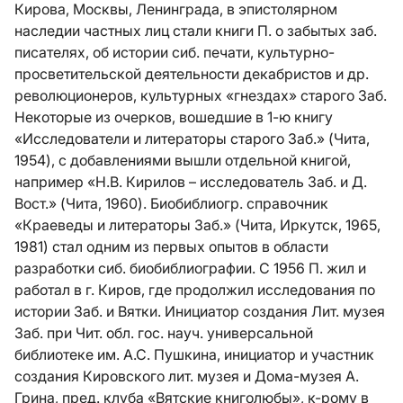
Кирова, Москвы, Ленинграда, в эпистолярном
наследии частных лиц стали книги П. о забытых заб.
писателях, об истории сиб. печати, культурно-
просветительской деятельности декабристов и др.
революционеров, культурных «гнездах» старого Заб.
Некоторые из очерков, вошедшие в 1-ю книгу
«Исследователи и литераторы старого Заб.» (Чита,
1954), с добавлениями вышли отдельной книгой,
например «Н.В. Кирилов – исследователь Заб. и Д.
Вост.» (Чита, 1960). Биобиблиогр. справочник
«Краеведы и литераторы Заб.» (Чита, Иркутск, 1965,
1981) стал одним из первых опытов в области
разработки сиб. биобиблиографии. С 1956 П. жил и
работал в г. Киров, где продолжил исследования по
истории Заб. и Вятки. Инициатор создания Лит. музея
Заб. при Чит. обл. гос. науч. универсальной
библиотеке им. А.С. Пушкина, инициатор и участник
создания Кировского лит. музея и Дома-музея А.
Грина, пред. клуба «Вятские книголюбы», к-рому в