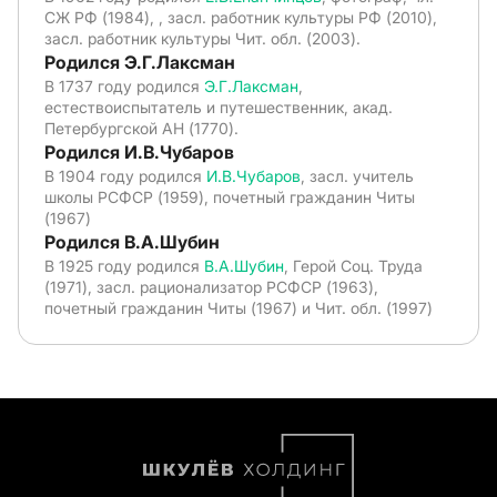
СЖ РФ (1984), , засл. работник культуры РФ (2010),
засл. работник культуры Чит. обл. (2003).
Родился Э.Г.Лаксман
В 1737 году родился
Э.Г.Лаксман
,
естествоиспытатель и путешественник, акад.
Петербургской АН (1770).
Родился И.В.Чубаров
В 1904 году родился
И.В.Чубаров
, засл. учитель
школы РСФСР (1959), почетный гражданин Читы
(1967)
Родился В.А.Шубин
В 1925 году родился
В.А.Шубин
, Герой Соц. Труда
(1971), засл. рационализатор РСФСР (1963),
почетный гражданин Читы (1967) и Чит. обл. (1997)