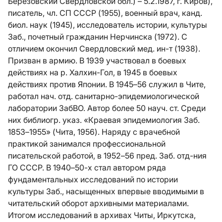
Березовский Свердловской обл.) – 5.2.1987, г. Киров),
писатель, чл. СП СССР (1955), военный врач, канд.
биол. наук (1945), исследователь истории, культуры
Заб., почетный гражданин Нерчинска (1972). С
отличием окончил Свердловский мед. ин-т (1938).
Призван в армию. В 1939 участвовал в боевых
действиях на р. Халхин-Гол, в 1945 в боевых
действиях против Японии. В 1945–56 служил в Чите,
работал нач. отд. санитарно-эпидемиологической
лаборатории ЗабВО. Автор более 50 науч. ст. Среди
них библиогр. указ. «Краевая эпидемиология Заб.
1853–1955» (Чита, 1956). Наряду с врачебной
практикой занимался профессиональной
писательской работой, в 1952–56 пред. Заб. отд-ния
ГО СССР. В 1940–50-х стал автором ряда
фундаментальных исследований по истории
культуры Заб., насыщенных впервые вводимыми в
читательский оборот архивными материалами.
Итогом исследований в архивах Читы, Иркутска,