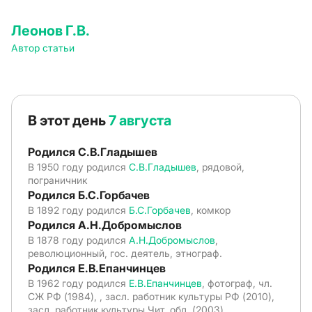
Леонов Г.В.
Автор статьи
В этот день
7 августа
Родился С.В.Гладышев
В 1950 году родился
С.В.Гладышев
, рядовой,
пограничник
Родился Б.С.Горбачев
В 1892 году родился
Б.С.Горбачев
, комкор
Родился А.Н.Добромыслов
В 1878 году родился
А.Н.Добромыслов
,
революционный, гос. деятель, этнограф.
Родился Е.В.Епанчинцев
В 1962 году родился
Е.В.Епанчинцев
, фотограф, чл.
СЖ РФ (1984), , засл. работник культуры РФ (2010),
засл. работник культуры Чит. обл. (2003).