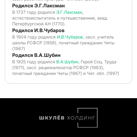
Родился Э.Г.Лаксман
В 1737 году родился
Э.Г.Лаксман
,
естествоиспытатель и путешественник, акад.
Петербургской АН (1770).
Родился И.В.Чубаров
В 1904 году родился
И.В.Чубаров
, засл. учитель
школы РСФСР (1959), почетный гражданин Читы
(1967)
Родился В.А.Шубин
В 1925 году родился
В.А.Шубин
, Герой Соц. Труда
(1971), засл. рационализатор РСФСР (1963),
почетный гражданин Читы (1967) и Чит. обл. (1997)