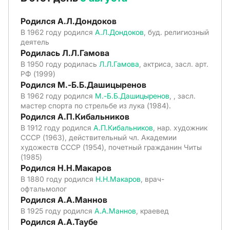
Родился А.Л.Дондоков
В 1962 году родился
А.Л.Дондоков
, буд. религиозный
деятель
Родилась Л.Л.Гамова
В 1950 году родилась
Л.Л.Гамова
, актриса, засл. арт.
РФ (1999)
Родился М.-Б.Б.Дашицыренов
В 1962 году родился
М.-Б.Б.Дашицыренов
, , засл.
мастер спорта по стрельбе из лука (1984).
Родился А.П.Кибальников
В 1912 году родился
А.П.Кибальников
, нар. художник
СССР (1963), действительный чл. Академии
художеств СССР (1954), почетный гражданин Читы
(1985)
Родился Н.Н.Макаров
В 1880 году родился
Н.Н.Макаров
, врач-
офтальмолог
Родился А.А.Маннов
В 1925 году родился
А.А.Маннов
, краевед
Родился А.А.Таубе