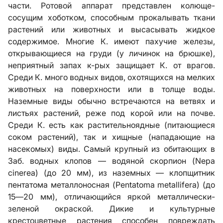
части. Ротовой аппарат представлен колюще-
сосущим хоботком, способным прокалывать ткани
растений или животных и высасывать жидкое
содержимое. Многие К. имеют пахучие железы,
открывающиеся на груди (у личинок на брюшке),
неприятный запах к-рых защищает К. от врагов.
Среди К. много водных видов, охотящихся на мелких
животных на поверхности или в толще воды.
Наземные виды обычно встречаются на ветвях и
листьях растений, реже под корой или на почве.
Среди К. есть как растительноядные (питающиеся
соком растений), так и хищные (нападающие на
насекомых) виды. Самый крупный из обитающих в
Заб. водных клопов — водяной скорпион (Nepa
cinerea) (до 20 мм), из наземных — клопщитник
пентатома металлоносная (Pentatoma metallifera) (до
15—20 мм), отличающийся яркой металлически-
зеленой окраской. Дикие и культурные
крестоцветные растения способен повреждать