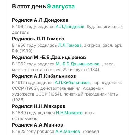
В этот день
9 августа
Родился А.Л.Дондоков
В 1962 году родился
А.Л.Дондоков
, буд. религиозный
деятель
Родилась Л.Л.Гамова
В 1950 году родилась
Л.Л.Гамова
, актриса, засл. арт.
РФ (1999)
Родился М.-Б.Б.Дашицыренов
В 1962 году родился
М.-Б.Б.Дашицыренов
, , засл.
мастер спорта по стрельбе из лука (1984).
Родился А.П.Кибальников
В 1912 году родился
А.П.Кибальников
, нар. художник
СССР (1963), действительный чл. Академии
художеств СССР (1954), почетный гражданин Читы
(1985)
Родился Н.Н.Макаров
В 1880 году родился
Н.Н.Макаров
, врач-
офтальмолог
Родился А.А.Маннов
В 1925 году родился
А.А.Маннов
, краевед