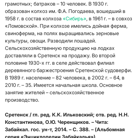
грамотных; батраков – 10 человек. В 1930 г.
образован колхоз им. Ф.А. Погодаева, вошедший в
1958 г. в состав колхоза
«Сибирь»
, в 1961 г. – в совхоз
«Ломовской». При колхозе имелись дойная ферма,
свиноферма, на полях выращивались зерновые
культуры, овощи. Разводили лошадей.
Сельскохозяйственную продукцию на лодках
доставляли в Сретенск на продажу. Во второй
половине 1930-х гг. в селе действовал филиал
деревянного баржестроения Сретенской судоверфи.
В 1989 г. население – 82 человека, в 2002 г. – 64, в
2010 г. – 35. Имеется начальная школа. Основное
занятие жителей – сельскохозяйственное
производство.
Сретенск / гл. ред. К.К. Ильковский; отв. ред. Н.Н.
Константинова, О.Ю. Черенщиков. – Чита:
Забайкал. гос. ун-т, 2014. – С. 388. – (Альбомная
серия «Энциклопедии Забайкалья»)