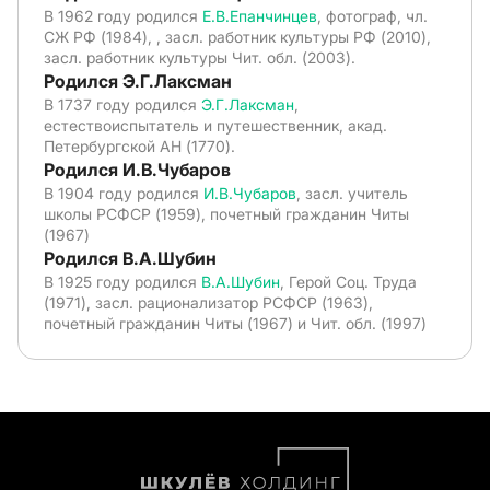
В 1962 году родился
Е.В.Епанчинцев
, фотограф, чл.
СЖ РФ (1984), , засл. работник культуры РФ (2010),
засл. работник культуры Чит. обл. (2003).
Родился Э.Г.Лаксман
В 1737 году родился
Э.Г.Лаксман
,
естествоиспытатель и путешественник, акад.
Петербургской АН (1770).
Родился И.В.Чубаров
В 1904 году родился
И.В.Чубаров
, засл. учитель
школы РСФСР (1959), почетный гражданин Читы
(1967)
Родился В.А.Шубин
В 1925 году родился
В.А.Шубин
, Герой Соц. Труда
(1971), засл. рационализатор РСФСР (1963),
почетный гражданин Читы (1967) и Чит. обл. (1997)