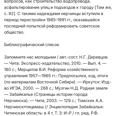
вопросов, как строительство водопровода,
асфальтирование улиц и подъездов к городу [Там же,
с. 92]. С такими надеждами нерчинцы вступили в
период перестройки 1985–1991 гг., оказавшейся
последней попыткой реформировать советское
общество.
Библиографический список
Запомните нас молодыми / авт.-сост. Н.Г. Деревцов.
— Чита: Экспресс-издательство, 2010. — Вып. 4. —
180 с.; Мерцалов В.И. Реформа хозяйственного
управления 1957—1965 гг.: Предпосылки, ход, итоги
(по материалам Восточной Сибири). — Иркутск: Изд-
во ИГЭА, 2000. — 266 с.; Музгин Н.Д. Родная земля
— Забайкалье (Страницы истории города
Нерчинска). — Чита, 2003. — 129 с.; Томских А.А.
Нерчинскптицемаш // Энциклопедия Забайкалья:
Читинская область: в 4 т. Т. 3: И–Р / гл. ред. Р.Ф.