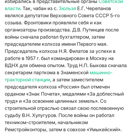
избирались в представительные органы
Советской
власти
. Так, чабан из с.
Зюльзя
Е.Г. Черепанов
являлся депутатом Верховного Совета СССР 5-го
созыва. Фронтовики проявляли себя и как
организаторы производства. Д.В. Путинцев после
войны сначала работал бухгалтером, затем
председателем колхоза имени Первого мая.
Председатель колхоза Н.Я. Филатов за успехи в
работе в 1957 г. был командирован в Москву на
ВДНХ для обмена опытом. Труд Н.П. Быкова сначала
секретарем парткома в Знаменской
машинно-
тракторной станции
, а затем заместителем
председателя колхоза «Россия» был отмечен
орденом «Знак Почета», медалями «За доблестный
труд» и «За освоение целинных земель». Со
строительной отраслью связал свою послевоенную
судьбу В.Н. Хулугуров. После войны он работал
техником-строителем, начальником
Ремстройконторы, затем в совхозе «Умыкейский».