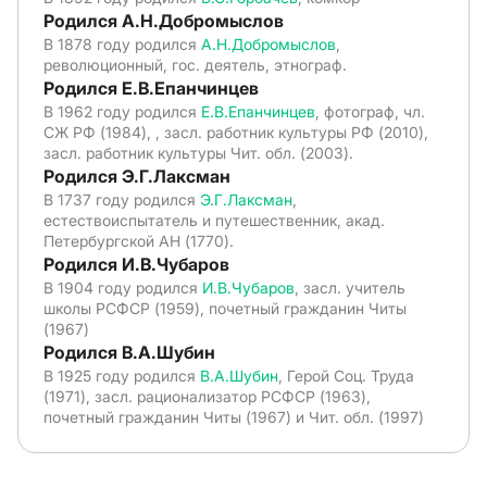
Родился А.Н.Добромыслов
В 1878 году родился
А.Н.Добромыслов
,
революционный, гос. деятель, этнограф.
Родился Е.В.Епанчинцев
В 1962 году родился
Е.В.Епанчинцев
, фотограф, чл.
СЖ РФ (1984), , засл. работник культуры РФ (2010),
засл. работник культуры Чит. обл. (2003).
Родился Э.Г.Лаксман
В 1737 году родился
Э.Г.Лаксман
,
естествоиспытатель и путешественник, акад.
Петербургской АН (1770).
Родился И.В.Чубаров
В 1904 году родился
И.В.Чубаров
, засл. учитель
школы РСФСР (1959), почетный гражданин Читы
(1967)
Родился В.А.Шубин
В 1925 году родился
В.А.Шубин
, Герой Соц. Труда
(1971), засл. рационализатор РСФСР (1963),
почетный гражданин Читы (1967) и Чит. обл. (1997)