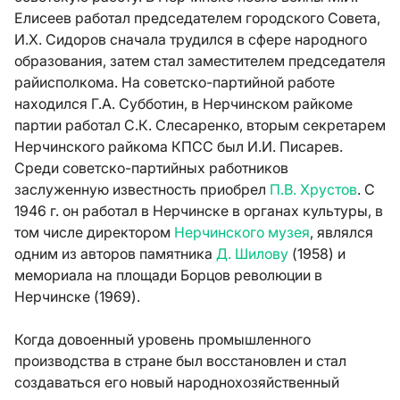
Елисеев работал председателем городского Совета,
И.Х. Сидоров сначала трудился в сфере народного
образования, затем стал заместителем председателя
райисполкома. На советско-партийной работе
находился Г.А. Субботин, в Нерчинском райкоме
партии работал С.К. Слесаренко, вторым секретарем
Нерчинского райкома КПСС был И.И. Писарев.
Среди советско-партийных работников
заслуженную известность приобрел
П.В. Хрустов
. С
1946 г. он работал в Нерчинске в органах культуры, в
том числе директором
Нерчинского музея
, являлся
одним из авторов памятника
Д. Шилову
(1958) и
мемориала на площади Борцов революции в
Нерчинске (1969).
Когда довоенный уровень промышленного
производства в стране был восстановлен и стал
создаваться его новый народнохозяйственный