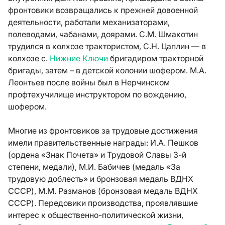
фронтовики возвращались к прежней довоенной
деятельности, работали механизаторами,
полеводами, чабанами, доярами. С.М. Шмакотин
трудился в колхозе трактористом, С.Н. Цаплин — в
колхозе с.
Нижние Ключи
бригадиром тракторной
бригады, затем – в детской колонии шофером. М.А.
Леонтьев после войны был в Нерчинском
профтехучилище инструктором по вождению,
шофером.
Многие из фронтовиков за трудовые достижения
имели правительственные награды: И.А. Пешков
(ордена «Знак Почета» и Трудовой Славы 3-й
степени, медали), М.И. Бабичев (медаль «За
трудовую доблесть» и бронзовая медаль ВДНХ
СССР), М.М. Разманов (бронзовая медаль ВДНХ
СССР). Передовики производства, проявлявшие
интерес к общественно-политической жизни,