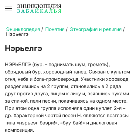
Энциклопедия
/
Понятия
/
Этнография и религия
/
Нэрьелгэ
Нэрьелгэ
НЭРЬЕЛГЭ (бур. – поднимать шум, греметь),
обрядовый бур. хороводный танец. Связан с культом
огня, неба и бога-громовержца. Участники хоровода,
разделившись на 2 группы, становились в 2 ряда
друг против друга, лицом к лицу и, взявшись руками
за спиной, пели песни, покачиваясь на одном месте.
При этом одна группа исполняла один куплет, 2-я –
др. Характерной чертой песен Н. являются возгласы
типа «нэрьеэл бээри!», «буу-бай!» и диалоговая
композиция.