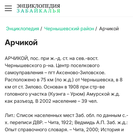
Энциклопедия
/
Чернышевский район
/
Арчикой
Арчикой
АРЧИКОЙ, пос. при ж.-д. ст. на сев.-вост.
Чернышевского р-на. Центр поселкового
самоуправления – пгт Аксеново-Зиловское.
Расположено в 75 км (по ж.д.) от Чернышевска, в 8
км от ст. Зилово. Основан в 1908 при стр-ве
головного участка (Куэнга – Урюм) Амурской ж.д.
как разъезд. В 2002 население – 39 чел.
Лит.:
Список населенных мест Заб. обл. по данным с.-
х. переписи ДВР. – Чита, 1922; Ведмидь А.П. Заб. ж.д.:
Опыт справочного словаря. – Чита, 2000; История и