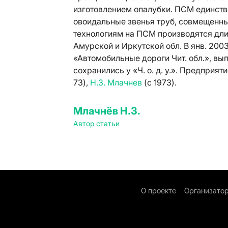
изготовлением опалубки. ПСМ единств
овоидальные звенья труб, совмещенн
технологиям на ПСМ производятся длин
Амурской и Иркутской обл. В янв. 200
«Автомобильные дороги Чит. обл.», в
сохранились у «Ч. о. д. у.». Предприят
73),
Н.З. Млачнев
(с 1973).
Млачнёв Н.З.
Автор статьи
О проекте
Организатор