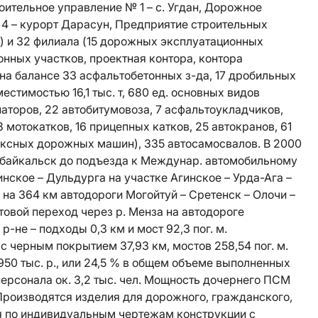
ительное управление № 1 – с. Угдан, Дорожное
4 – курорт Дарасун, Предприятие строительных
) и 32 филиала (15 дорожных эксплуатационных
нных участков, проектная контора, контора
 на балансе 33 асфальтобетонных з-да, 17 дробильных
стимостью 16,1 тыс. т, 680 ед. основных видов
онаторов, 22 автобитумовоза, 7 асфальтоукладчиков,
8 мотокатков, 16 прицепных катков, 25 автокранов, 61
лексных дорожных машин), 335 автосамосвалов. В 2000
Забайкальск до подъезда к Междунар. автомобильному
инское – Дульдурга на участке Агинское – Урда-Ага –
а на 364 км автодороги Могойтуй – Сретенск – Олочи –
стовой переход через р. Менза на автодороге
-не – подходы 0,3 км и мост 92,3 пог. м.
. с черным покрытием 37,93 км, мостов 258,54 пог. м.
950 тыс. р., или 24,5 % в общем объеме выполненных
ерсонала ок. 3,2 тыс. чел. Мощность дочернего ПСМ
Производятся изделия для дорожного, гражданского,
я по индивидуальным чертежам конструкции с