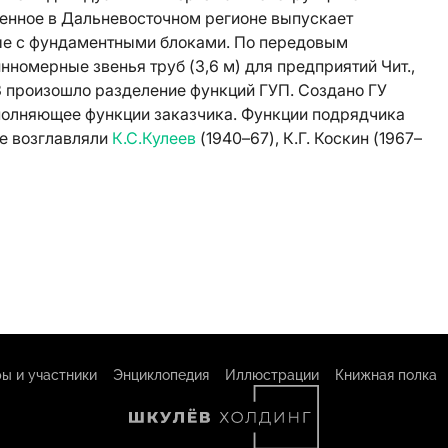
енное в Дальневосточном регионе выпускает
ые с фундаментными блоками. По передовым
номерные звенья труб (3,6 м) для предприятий Чит.,
3 произошло разделение функций ГУП. Создано ГУ
ыполняющее функции заказчика. Функции подрядчика
ие возглавляли
К.С.Кулеев
(1940–67), К.Г. Коскин (1967–
ы и участники
Энциклопедия
Иллюстрации
Книжная полка