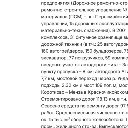
предприятия (Дорожное ремонтно-стро
ремонтно-строительное управление № 
материалов (ПСМ) – пгт Первомайский
управлений, 15 дорожных эксплуатацио
материально-техн. снабжения). В 2001
комплексов, 31 битумное хранилище вме
дорожной техники (в т.ч.: 25 автогудр
160 автогрейдеров, 150 бульдозеров, 7
экскаватор, 77 погрузчиков, 59 комп
введены: участок автодороги Чита – 
пункту пропуска – 8 км; автодорога Аг
7,7 км; мостовой переход через р. Унд
подходы 2,32 км и мост 109 пог. м; мо
Коротково – Менза в Красночикойском р
Отремонтировано дорог 118,13 км, в т.ч
Освоено средств по ремонту дорог 97 
работ. Среднесписочная численность п
3
ок. 15 тыс. м
сборного железобетона. 
пром., жилищного стр-ва. Выпускаютс