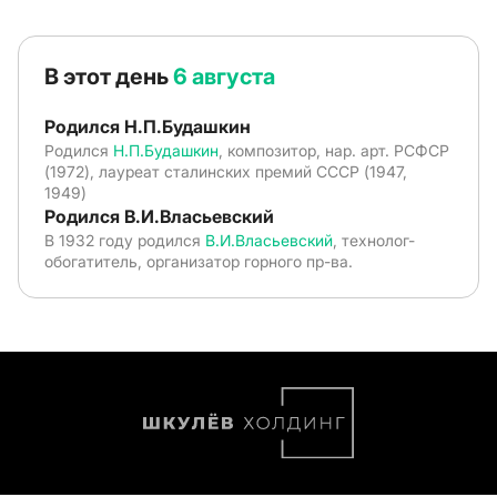
В этот день
6 августа
Родился Н.П.Будашкин
Родился
Н.П.Будашкин
, композитор, нар. арт. РСФСР
(1972), лауреат сталинских премий СССР (1947,
1949)
Родился В.И.Власьевский
В 1932 году родился
В.И.Власьевский
, технолог-
обогатитель, организатор горного пр-ва.