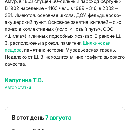
Амур, в 1853 спущен 60-сильный пароход «Аргунь».
В 1902 население – 1163 чел., в 1989 – 316, в 2002 –
281. Имеются: основная школа, ДОУ, фельдшерско-
акушерский пункт. Основное занятие жителей – с.-х.
пр-во в коллективных (колх. «Новый путь», ООО
«Шилка») и личных подсобных хоз-вах. В районе Ш.
З. расположены археол. памятник
Шилкинская
пещера
, памятник истории Муравьевская гавань.
Недалеко от Ш. З. находится м-ние графита высокого
качества.
Калугина Т.В.
Автор статьи
В этот день
7 августа