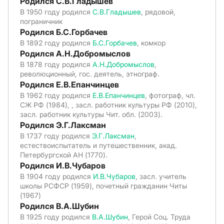
Родился С.В.Гладышев
В 1950 году родился
С.В.Гладышев
, рядовой,
пограничник
Родился Б.С.Горбачев
В 1892 году родился
Б.С.Горбачев
, комкор
Родился А.Н.Добромыслов
В 1878 году родился
А.Н.Добромыслов
,
революционный, гос. деятель, этнограф.
Родился Е.В.Епанчинцев
В 1962 году родился
Е.В.Епанчинцев
, фотограф, чл.
СЖ РФ (1984), , засл. работник культуры РФ (2010),
засл. работник культуры Чит. обл. (2003).
Родился Э.Г.Лаксман
В 1737 году родился
Э.Г.Лаксман
,
естествоиспытатель и путешественник, акад.
Петербургской АН (1770).
Родился И.В.Чубаров
В 1904 году родился
И.В.Чубаров
, засл. учитель
школы РСФСР (1959), почетный гражданин Читы
(1967)
Родился В.А.Шубин
В 1925 году родился
В.А.Шубин
, Герой Соц. Труда