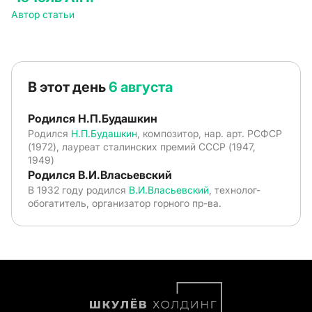
Автор статьи
В этот день
6 августа
Родился Н.П.Будашкин
Родился
Н.П.Будашкин
, композитор, нар. арт. РСФСР
(1972), лауреат сталинских премий СССР (1947,
1949)
Родился В.И.Власьевский
В 1932 году родился
В.И.Власьевский
, технолог-
обогатитель, организатор горного пр-ва.