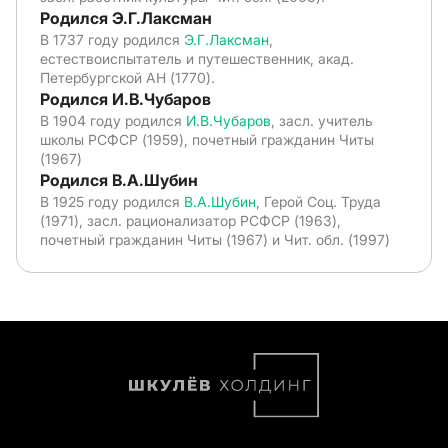
Родился Э.Г.Лаксман
В 1737 году родился
Э.Г.Лаксман
,
естествоиспытатель и путешественник, акад.
Петербургской АН (1770).
Родился И.В.Чубаров
В 1904 году родился
И.В.Чубаров
, засл. учитель
школы РСФСР (1959), почетный гражданин Читы
(1967)
Родился В.А.Шубин
В 1925 году родился
В.А.Шубин
, Герой Соц. Труда
(1971), засл. рационализатор РСФСР (1963),
почетный гражданин Читы (1967) и Чит. обл. (1997)