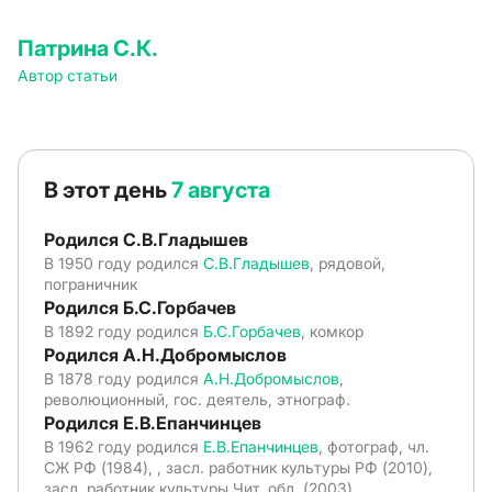
Патрина С.К.
Автор статьи
В этот день
7 августа
Родился С.В.Гладышев
В 1950 году родился
С.В.Гладышев
, рядовой,
пограничник
Родился Б.С.Горбачев
В 1892 году родился
Б.С.Горбачев
, комкор
Родился А.Н.Добромыслов
В 1878 году родился
А.Н.Добромыслов
,
революционный, гос. деятель, этнограф.
Родился Е.В.Епанчинцев
В 1962 году родился
Е.В.Епанчинцев
, фотограф, чл.
СЖ РФ (1984), , засл. работник культуры РФ (2010),
засл. работник культуры Чит. обл. (2003).