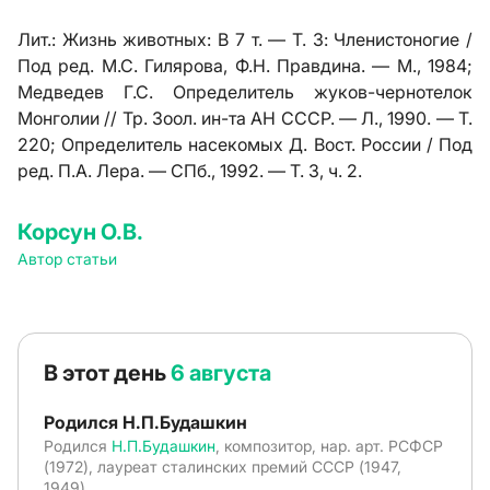
Лит.:
Жизнь животных: В 7 т. — Т. 3: Членистоногие /
Под ред. М.С. Гилярова, Ф.Н. Правдина. — М., 1984;
Медведев Г.С. Определитель жуков-чернотелок
Монголии // Тр. Зоол. ин-та АН СССР. — Л., 1990. — Т.
220; Определитель насекомых Д. Вост. России / Под
ред. П.А. Лера. — СПб., 1992. — Т. 3, ч. 2.
Корсун О.В.
Автор статьи
В этот день
6 августа
Родился Н.П.Будашкин
Родился
Н.П.Будашкин
, композитор, нар. арт. РСФСР
(1972), лауреат сталинских премий СССР (1947,
1949)