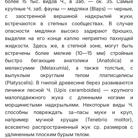
более 15 тыс. видов Ч., в Заб. — ок. 35. Самые
крупные Ч. заб. фауны — медляки (Blaps) — черные,
с заостренной вершиной надкрылий жуки,
встречаются в степных сообществах. В случае
опасности медляки высоко задирают брюшко,
выделяя на его конце каплю неприятно пахнущей
жидкости. Здесь же, в степной зоне, могут быть
встречены более мелкие (10—15 мм) стройные
быстро бегающие анатолики (Anatolica) и
мелаксумии (Melaxumia), а также толстые, с
выпуклым округлым телом платисцелисы
(Platyscelis). В гнилой древесине берез развиваются
личинки лесной Ч. (Upis ceramboides) — крупного
малоподвижного жука с длинными ногами и
морщинистыми надкрыльями. Некоторые виды Ч.
способны повреждать за¬пасы муки и круп,
например мучной хрущак (Tenebrio molitor),
всесветно распространенный жук ср. размеров с
удлиненным плоским бурым телом.