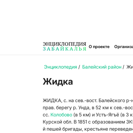
О проекте
Организ
Энциклопедия
/
Балейский район
/
Жи
Жидка
ЖИДКА, с. на сев.-вост. Балейского р
прав. берегу р. Унда, в 52 км к сев.-в
сс.
Колобово
(в 5 км) и
Устъ-Ягъё
(в 3 
Курской обл. В 1851 с образованием З
й пешей бригады, крестьяне переведен