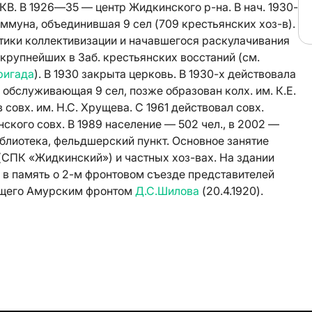
ЗКВ. В 1926—35 — центр Жидкинского р-на. В нач. 1930-
ммуна, объединившая 9 сел (709 крестьянских хоз-в).
итики коллективизации и начавшегося раскулачивания
 крупнейших в Заб. крестьянских восстаний (см.
ригада
). В 1930 закрыта церковь. В 1930-х действовала
 обслуживающая 9 сел, позже образован колх. им. К.Е.
совх. им. Н.С. Хрущева. С 1961 действовал совх.
кого совх. В 1989 население — 502 чел., в 2002 —
иблиотека, фельдшерский пункт. Основное занятие
 (СПК «Жидкинский») и частных хоз-вах. На здании
в память о 2-м фронтовом съезде представителей
ующего Амурским фронтом
Д.С.Шилова
(20.4.1920).