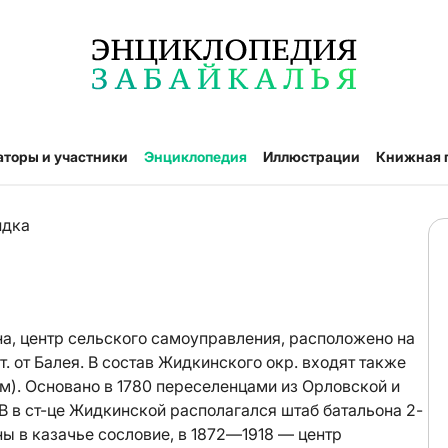
аторы и участники
Энциклопедия
Иллюстрации
Книжная 
дка
-на, центр сельского самоуправления, расположено на
ост. от Балея. В состав Жидкинского окр. входят также
км). Основано в 1780 переселенцами из Орловской и
КВ в ст-це Жидкинской располагался штаб батальона 2-
ы в казачье сословие, в 1872—1918 — центр