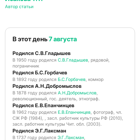
Автор статьи
В этот день
7 августа
Родился С.В.Гладышев
В 1950 году родился
С.В.Гладышев
, рядовой,
пограничник
Родился Б.С.Горбачев
В 1892 году родился
Б.С.Горбачев
, комкор
Родился А.Н.Добромыслов
В 1878 году родился
А.Н.Добромыслов
,
революционный, гос. деятель, этнограф.
Родился Е.В.Епанчинцев
В 1962 году родился
Е.В.Епанчинцев
, фотограф, чл.
СЖ РФ (1984), , засл. работник культуры РФ (2010),
засл. работник культуры Чит. обл. (2003).
Родился Э.Г.Лаксман
В 1737 году родился
Э.Г.Лаксман
,