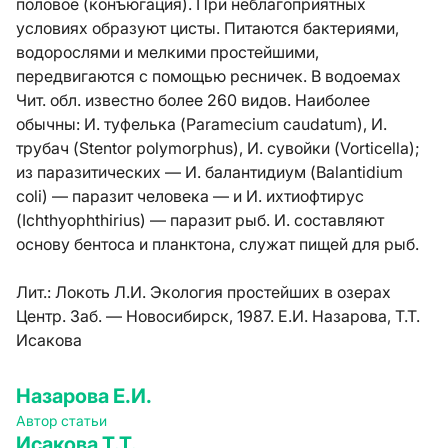
половое (конъюгация). При неблагоприятных
условиях образуют цисты. Питаются бактериями,
водорослями и мелкими простейшими,
передвигаются с помощью ресничек. В водоемах
Чит. обл. известно более 260 видов. Наиболее
обычны: И. туфелька (Paramecium caudatum), И.
трубач (Stentor polymorphus), И. сувойки (Vorticella);
из паразитических — И. балантидиум (Balantidium
coli) — паразит человека — и И. ихтиофтирус
(Ichthyophthirius) — паразит рыб. И. составляют
основу бентоса и планктона, служат пищей для рыб.
Лит.:
Локоть Л.И. Экология простейших в озерах
Центр. Заб. — Новосибирск, 1987. Е.И. Назарова, Т.Т.
Исакова
Назарова Е.И.
Автор статьи
Исакова Т.Т.