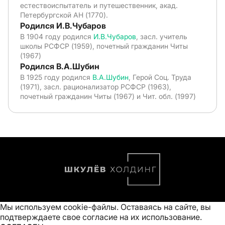
естествоиспытатель и путешественник, акад.
Петербургской АН (1770).
Родился И.В.Чубаров
В 1904 году родился
И.В.Чубаров
, засл. учитель
школы РСФСР (1959), почетный гражданин Читы
(1967)
Родился В.А.Шубин
В 1925 году родился
В.А.Шубин
, Герой Соц. Труда
(1971), засл. рационализатор РСФСР (1963),
почетный гражданин Читы (1967) и Чит. обл. (1997)
Мы используем cookie-файлы. Оставаясь на сайте, вы
подтверждаете свое
согласие на их использование
.