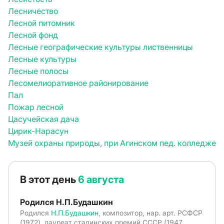
Лесничество
Лесной питомник
Лесной фонд
Лесные географические культуры лиственницы
Лесные культуры
Лесные полосы
Лесомелиоративное районирование
Пал
Пожар лесной
Цасучейская дача
Цирик-Нарасун
Музей охраны природы, при Агинском пед. колледже
В этот день
6 августа
Родился Н.П.Будашкин
Родился
Н.П.Будашкин
, композитор, нар. арт. РСФСР
(1972), лауреат сталинских премий СССР (1947,