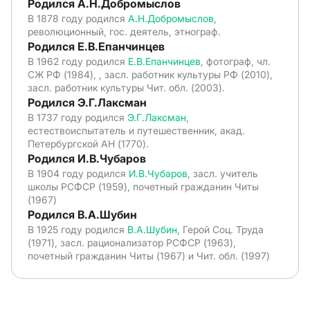
Родился А.Н.Добромыслов
В 1878 году родился
А.Н.Добромыслов
,
революционный, гос. деятель, этнограф.
Родился Е.В.Епанчинцев
В 1962 году родился
Е.В.Епанчинцев
, фотограф, чл.
СЖ РФ (1984), , засл. работник культуры РФ (2010),
засл. работник культуры Чит. обл. (2003).
Родился Э.Г.Лаксман
В 1737 году родился
Э.Г.Лаксман
,
естествоиспытатель и путешественник, акад.
Петербургской АН (1770).
Родился И.В.Чубаров
В 1904 году родился
И.В.Чубаров
, засл. учитель
школы РСФСР (1959), почетный гражданин Читы
(1967)
Родился В.А.Шубин
В 1925 году родился
В.А.Шубин
, Герой Соц. Труда
(1971), засл. рационализатор РСФСР (1963),
почетный гражданин Читы (1967) и Чит. обл. (1997)