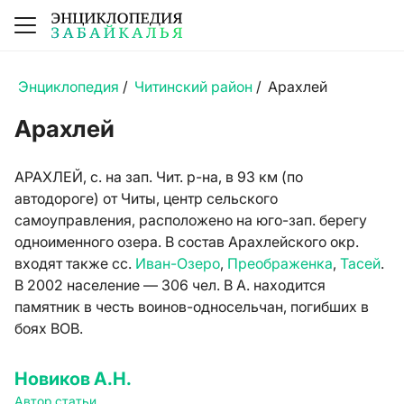
Энциклопедия
/
Читинский район
/
Арахлей
Арахлей
АРАХЛЕЙ, с. на зап. Чит. р-на, в 93 км (по
автодороге) от Читы, центр сельского
самоуправления, расположено на юго-зап. берегу
одноименного озера. В состав Арахлейского окр.
входят также сс.
Иван-Озеро
,
Преображенка
,
Тасей
.
В 2002 население — 306 чел. В А. находится
памятник в честь воинов-односельчан, погибших в
боях ВОВ.
Новиков А.Н.
Автор статьи