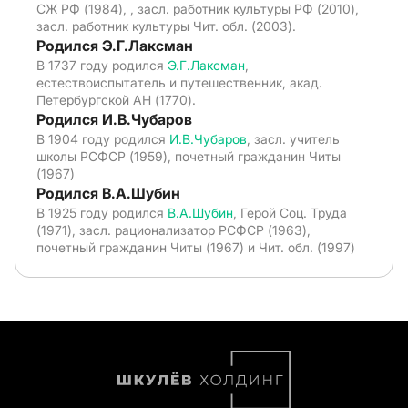
СЖ РФ (1984), , засл. работник культуры РФ (2010),
засл. работник культуры Чит. обл. (2003).
Родился Э.Г.Лаксман
В 1737 году родился
Э.Г.Лаксман
,
естествоиспытатель и путешественник, акад.
Петербургской АН (1770).
Родился И.В.Чубаров
В 1904 году родился
И.В.Чубаров
, засл. учитель
школы РСФСР (1959), почетный гражданин Читы
(1967)
Родился В.А.Шубин
В 1925 году родился
В.А.Шубин
, Герой Соц. Труда
(1971), засл. рационализатор РСФСР (1963),
почетный гражданин Читы (1967) и Чит. обл. (1997)