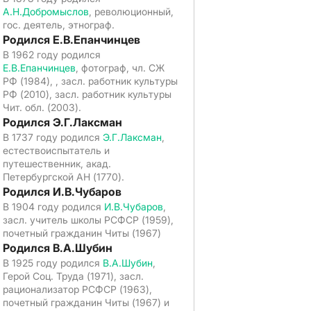
А.Н.Добромыслов
, революционный,
гос. деятель, этнограф.
Родился Е.В.Епанчинцев
В 1962 году родился
Е.В.Епанчинцев
, фотограф, чл. СЖ
РФ (1984), , засл. работник культуры
РФ (2010), засл. работник культуры
Чит. обл. (2003).
Родился Э.Г.Лаксман
В 1737 году родился
Э.Г.Лаксман
,
естествоиспытатель и
путешественник, акад.
Петербургской АН (1770).
Родился И.В.Чубаров
В 1904 году родился
И.В.Чубаров
,
засл. учитель школы РСФСР (1959),
почетный гражданин Читы (1967)
Родился В.А.Шубин
В 1925 году родился
В.А.Шубин
,
Герой Соц. Труда (1971), засл.
рационализатор РСФСР (1963),
почетный гражданин Читы (1967) и