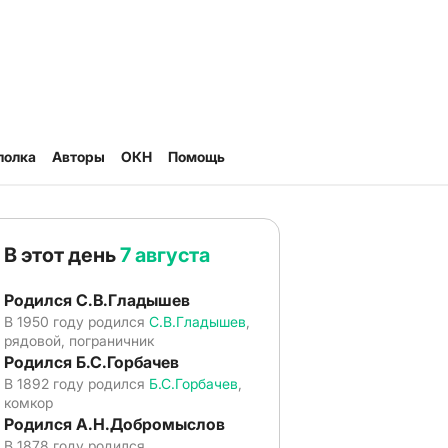
полка
Авторы
ОКН
Помощь
В этот день
7 августа
Родился С.В.Гладышев
В 1950 году родился
С.В.Гладышев
,
рядовой, пограничник
Родился Б.С.Горбачев
В 1892 году родился
Б.С.Горбачев
,
комкор
Родился А.Н.Добромыслов
В 1878 году родился