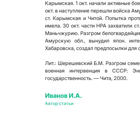
Карымская. 1 окт. начали активные бо
окт. в наступление перешли войска Ам
ст. Карымская и Читой. Попытка прот
имела. 30 окт. части НРА захватили с
Маньчжурию. Разгром белогвардейцев 
Амурскую обл., вынудил япон. инт
Хабаровска, создал предпосылки для о
Лит.:
Шерешевский Б.М. Разгром семен
военная интервенция в СССР: Энц
государственность. — Чита, 2000.
Иванов И.А.
Автор статьи