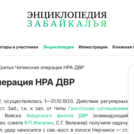
аторы и участники
Энциклопедия
Иллюстрации
Книжная 
Третья Читинская операция НРА ДВР
перация НРА ДВР
существлялась 1—31.10.1920. Действия регулярных
. Заб., т.к. к зап. от Читы
Гонготским соглашением
а. Войска
Амурского фронта ДВР
(командующий
оен. cовета
Я.П.Жигалин
, С.Г. Вележев) получили задачу
Гл. удар наносился с cев.-вост. в полосе Нерчинск — ст.