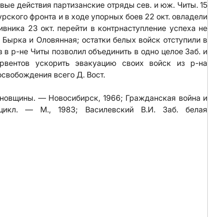
евые действия партизанские отряды сев. и юж. Читы. 15
урского фронта и в ходе упорных боев 22 окт. овладели
ивника 23 окт. перейти в контрнаступление успеха не
т. Бырка и Оловянная; остатки белых войск отступили в
в р-не Читы позволил объединить в одно целое Заб. и
ервентов ускорить эвакуацию своих войск из р-на
свобождения всего Д. Вост.
овщины. — Новосибирск, 1966; Гражданская война и
икл. — М., 1983; Василевский В.И. Заб. белая