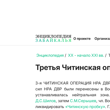
О проекте
Организ
Энциклопедия
/
XX - начало XXI вв.
/
Третья Читинская о
3-я ЧИТИНСКАЯ ОПЕРАЦИЯ НРА ДВР, о
сил НРА ДВР были перенесены в Вост
устанавливалась нейтральная зон
Д.С.Шилов
, затем
С.М.Серышев
, чл. В
ликвидировать
«Читинскую пробку»
. 