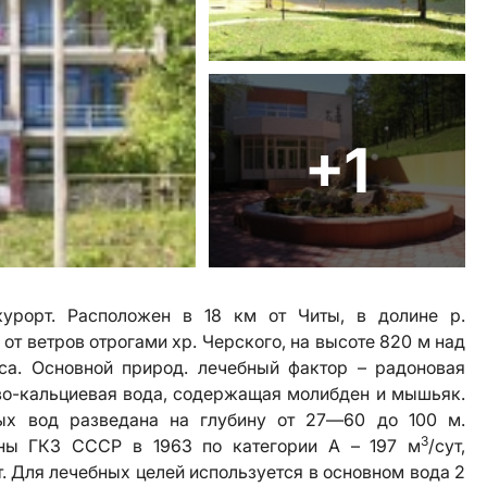
+1
урорт. Расположен в 18 км от Читы, в долине р.
 от ветров отрогами хр. Черского, на высоте 820 м над
еса. Основной природ. лечебный фактор – радоновая
во-кальциевая вода, содержащая молибден и мышьяк.
вых вод разведана на глубину от 27—60 до 100 м.
3
ны ГКЗ СССР в 1963 по категории А – 197 м
/сут,
т. Для лечебных целей используется в основном вода 2