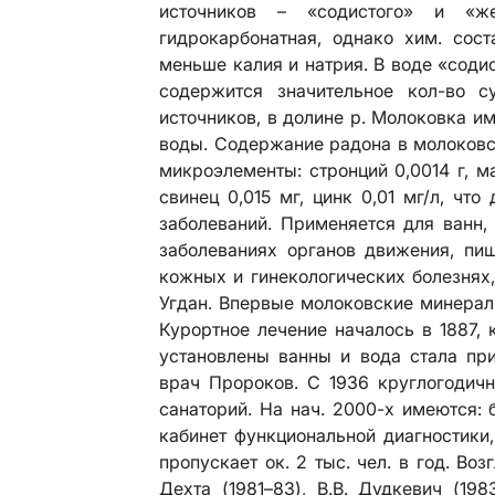
источников – «содистого» и «же
гидрокарбонатная, однако хим. сост
меньше калия и натрия. В воде «содис
содержится значительное кол-во с
источников, в долине р. Молоковка 
воды. Содержание
радона
в молоковс
микроэлементы: стронций 0,0014 г, ма
свинец 0,015 мг, цинк 0,01 мг/л, чт
заболеваний. Применяется для ванн,
заболеваниях органов движения, пищ
кожных и гинекологических болезнях
Угдан. Впервые молоковские минерал
Курортное лечение началось в 1887,
установлены ванны и вода стала при
врач Пророков. С 1936 круглогодичн
санаторий. На нач. 2000-х имеются: 
кабинет функциональной диагностики,
пропускает ок. 2 тыс. чел. в год. Воз
Дехта (1981–83), В.В. Дудкевич (19