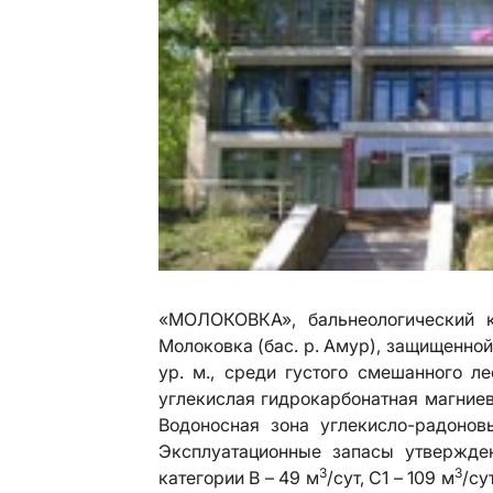
«МОЛОКОВКА», бальнеологический к
Молоковка (бас. р. Амур), защищенной
ур. м., среди густого смешанного л
углекислая гидрокарбонатная магние
Водоносная зона углекисло-радоно
Эксплуатационные запасы утвержде
3
3
категории В – 49 м
/сут, С1 – 109 м
/су