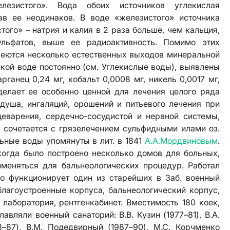
лезистого». Вода обоих источников углекислая
ав ее неодинаков. В воде «железистого» источника
того» – натрия и калия в 2 раза больше, чем кальция,
ульфатов, выше ее радиоактивность. Помимо этих
имеются несколько естественных выходов минеральной
кой воде постоянно (см.
Углекислые воды
), выявлены
рганец 0,24 мг, кобальт 0,0008 мг, никель 0,0017 мг,
о делает ее особенно ценной для лечения целого ряда
 душа, ингаляций, орошений и питьевого лечения при
еварения, сердечно-сосудистой и нервной системы,
, сочетается с грязелечением сульфидными илами оз.
ьные воды упомянуты в лит. в 1841
А.А.Мордвиновым
.
 когда было построено несколько домов для больных,
меняться для бальнеологических процедур. Работал
о функционирует один из старейших в Заб. военный
благоустроенные корпуса, бальнеологический корпус,
 лаборатория, рентгенкабинет. Вместимость 180 коек,
главляли военный санаторий: В.В. Кузин (1977–81), В.А.
83–87), В.М. Подедвирный (1987–90), М.С. Корчменко