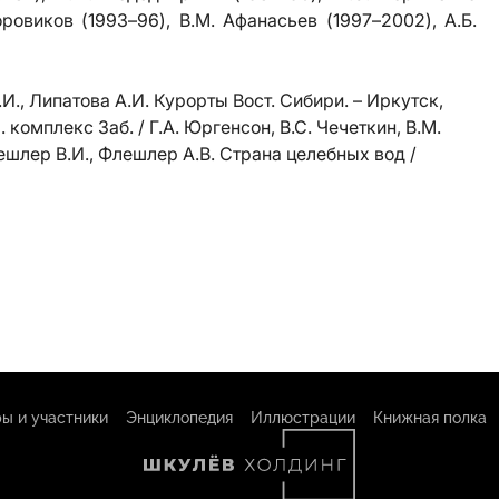
Боровиков (1993–96), В.М. Афанасьев (1997–2002), А.Б.
Б.И., Липатова А.И. Курорты Вост. Сибири. – Иркутск,
 комплекс Заб. / Г.А. Юргенсон, В.С. Чечеткин, В.М.
ешлер В.И., Флешлер А.В. Страна целебных вод /
ы и участники
Энциклопедия
Иллюстрации
Книжная полка