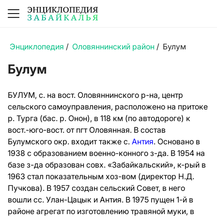
Энциклопедия
/
Оловяннинский район
/
Булум
Булум
БУЛУМ, с. на вост. Оловяннинского р-на, центр
сельского самоуправления, расположено на притоке
р. Турга (бас. р. Онон), в 118 км (по автодороге) к
вост.-юго-вост. от пгт Оловянная. В состав
Булумского окр. входит также с.
Антия
. Основано в
1938 с образованием военно-конного з-да. В 1954 на
базе з-да образован совх. «Забайкальский», к-рый в
1963 стал показательным хоз-вом (директор Н.Д.
Пучкова). В 1957 создан сельский Совет, в него
вошли сс. Улан-Цацык и Антия. В 1975 пущен 1-й в
районе агрегат по изготовлению травяной муки, в