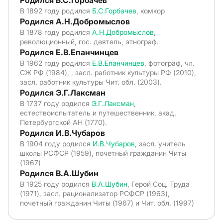
Родился Б.С.Горбачев
В 1892 году родился
Б.С.Горбачев
, комкор
Родился А.Н.Добромыслов
В 1878 году родился
А.Н.Добромыслов
,
революционный, гос. деятель, этнограф.
Родился Е.В.Епанчинцев
В 1962 году родился
Е.В.Епанчинцев
, фотограф, чл.
СЖ РФ (1984), , засл. работник культуры РФ (2010),
засл. работник культуры Чит. обл. (2003).
Родился Э.Г.Лаксман
В 1737 году родился
Э.Г.Лаксман
,
естествоиспытатель и путешественник, акад.
Петербургской АН (1770).
Родился И.В.Чубаров
В 1904 году родился
И.В.Чубаров
, засл. учитель
школы РСФСР (1959), почетный гражданин Читы
(1967)
Родился В.А.Шубин
В 1925 году родился
В.А.Шубин
, Герой Соц. Труда
(1971), засл. рационализатор РСФСР (1963),
почетный гражданин Читы (1967) и Чит. обл. (1997)