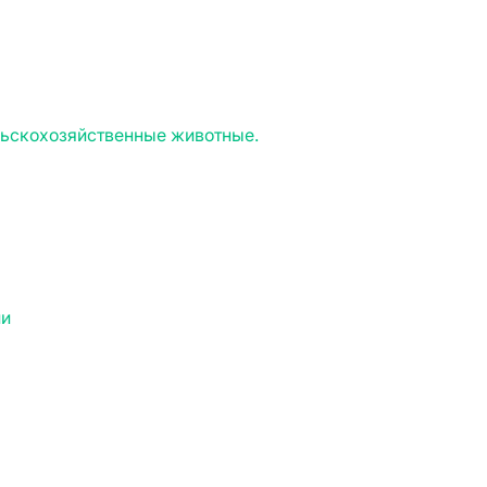
льскохозяйственные животные.
ии