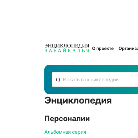
О проекте
Организ
Энциклопедия
К сожалению, ничего не нашлось
Персоналии
Альбомная серия