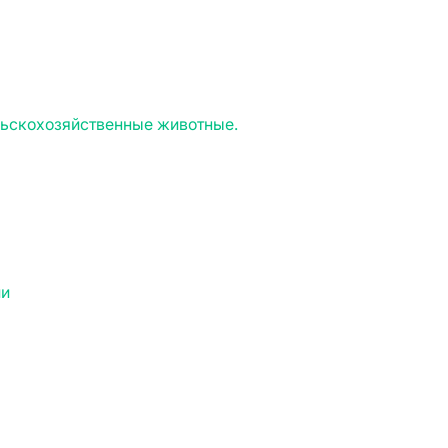
льскохозяйственные животные.
ии