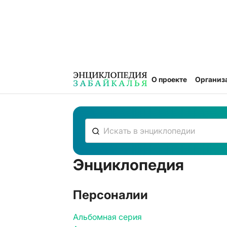
О проекте
Организ
Энциклопедия
К сожалению, ничего не нашлось
Персоналии
Альбомная серия