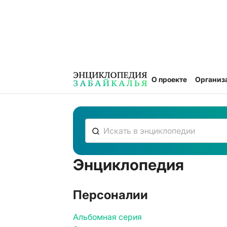
О проекте
Организ
Энциклопедия
К сожалению, ничего не нашлось
Персоналии
Альбомная серия