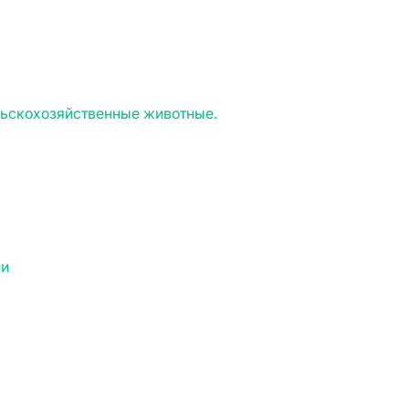
льскохозяйственные животные.
ии