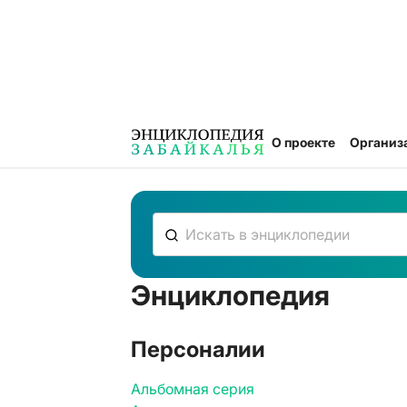
О проекте
Организ
Энциклопедия
К сожалению, ничего не нашлось
Персоналии
Альбомная серия