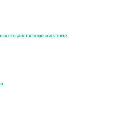
льскохозяйственные животные.
ии